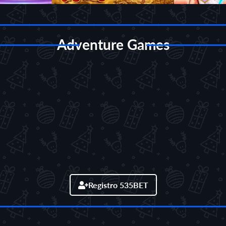
Adventure Games
Registro 535BET