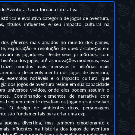
de Aventura: Uma Jornada Interativa
stórica e evolutiva categoria de jogos de aventura,
as, títulos influentes e seu impacto cultural na
 dos gêneros mais amados no mundo dos games,
te, exploração e resolução de quebra-cabeças em
cativam os jogadores. Desde seus primórdios, com
 história dos jogos, até as inovações modernas, essa
 trazer mundos mais imersivos e histórias mais
oraremos o desenvolvimento dos jogos de aventura,
cas, exemplos notáveis e o impacto cultural que
agia dos jogos de aventura reside em sua capacidade
ara universos vívidos, onde eles podem assumir o
antes. Combinando elementos de narrativa com
gos frequentemente desafiam os jogadores a resolver
los. O design de ambientes ricos, personagens
te são fundamentais para criar uma exp.
ja apenas divertida, mas também emocionante e
mais influentes na história dos jogos de aventura
Island", que popularizou a jogabilidade point-and-