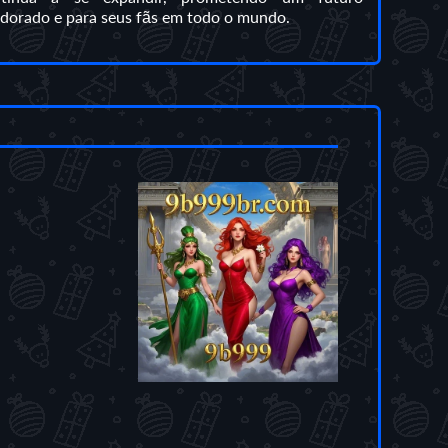
dorado e para seus fãs em todo o mundo.