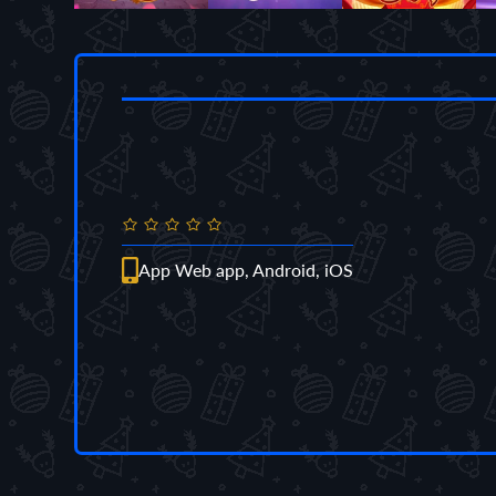
App Web app, Android, iOS