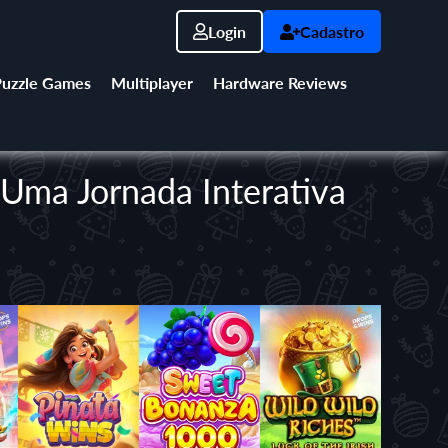
Login
Cadastro
Puzzle Games
Multiplayer
Hardware Reviews
Uma Jornada Interativa